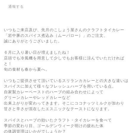
通報する
いつもご来店及び、先月のこしょう屋さんのクラフトタイカレー
「岩中豚のスパイス煮込み（ムーパロー）」のご注文、
誠にありがとうございました。
６月に入り暑い日が増えましたね！
店頭でも冷風機を用意して少しでもお客様に涼んでいただければ
と！
旬の食材も春から夏へ。
いつもご提供させて頂いているスリランカカレーとの大きな違いは
スパイスに加えて様々なフレッシュハーブを用いている点。
自家製カレーペーストのハーブの組み合わせによって
グリーンカレーやレッドカレーなど
出来上がりが変わってきます。そこにココナッツミルクが加わり
甘さと辛さが混在したエスニックなテーストになります。
スパイスとハーブの効いたクラフト・タイカレーを食べて
季節の変わり目、ゴールデンウィーク明けの疲れた体
の体調管理はいかがでしょうか？