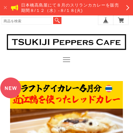
日本橋高島屋にて８月のスリランカカレーを販売
期間８/１２（水）-８/１８(火)