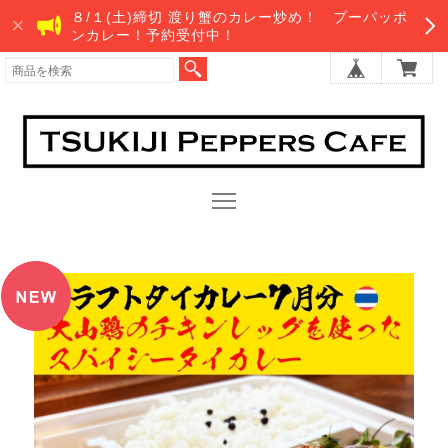
８/１(土)締切 渡り蟹のカレー炒め！ プーパッポ
ンカレー！予約受付中！