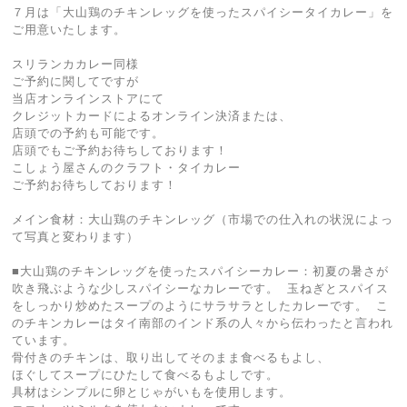
７月は「大山鶏のチキンレッグを使ったスパイシータイカレー」を
ご用意いたします。
スリランカカレー同様
ご予約に関してですが
当店オンラインストアにて
クレジットカードによるオンライン決済または、
店頭での予約も可能です。
店頭でもご予約お待ちしております！
こしょう屋さんのクラフト・タイカレー
ご予約お待ちしております！
メイン食材：大山鶏のチキンレッグ（市場での仕入れの状況によっ
て写真と変わります）
■大山鶏のチキンレッグを使ったスパイシーカレー：初夏の暑さが
吹き飛ぶような少しスパイシーなカレーです。 玉ねぎとスパイス
をしっかり炒めたスープのようにサラサラとしたカレーです。 こ
のチキンカレーはタイ南部のインド系の人々から伝わったと言われ
ています。
骨付きのチキンは、取り出してそのまま食べるもよし、
ほぐしてスープにひたして食べるもよしです。
具材はシンプルに卵とじゃがいもを使用します。