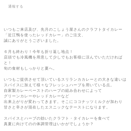
通報する
いつもご来店及び、先月のこしょう屋さんのクラフトタイカレー
「近江鴨を使ったレッドカレー」のご注文、
誠にありがとうございました。
６月も終わり！今年も折り返し地点！
店頭でも冷風機を用意して少しでもお客様に涼んでいただければ
と！
旬の食材もしっかりと夏へ。
いつもご提供させて頂いているスリランカカレーとの大きな違いは
スパイスに加えて様々なフレッシュハーブを用いている点。
自家製カレーペーストのハーブの組み合わせによって
グリーンカレーやレッドカレーなど
出来上がりが変わってきます。そこにココナッツミルクが加わり
甘さと辛さが混在したエスニックなテーストになります。
スパイスとハーブの効いたクラフト・タイカレーを食べて
真夏に向けてのの体調管理はいかがでしょうか？