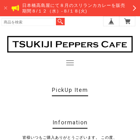
日本橋高島屋にて８月のスリランカカレーを販売
期間８/１２（水）-８/１８(火)
PickUp Item
Information
皆様いつもご購入ありがとうございます。 この度、